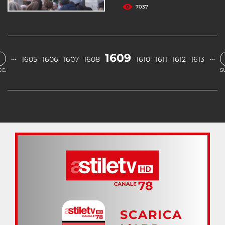
7037
‹
1609
…
…
1605
1606
1607
1608
1610
1611
1612
1613
C.
S
SCARICA