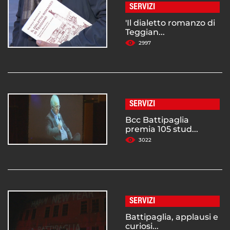
SERVIZI
'Il dialetto romanzo di
Teggian...
2997
SERVIZI
Bcc Battipaglia
premia 105 stud...
3022
SERVIZI
Battipaglia, applausi e
curiosi...