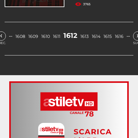
3765
‹
1612
…
…
1608
1609
1610
1611
1613
1614
1615
1616
REC.
SU
SCARICA