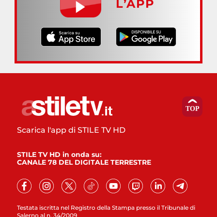
L’APP
Scarica l'app di STILE TV HD
STILE TV HD in onda su:
CANALE 78 DEL DIGITALE TERRESTRE
Testata iscritta nel Registro della Stampa presso il Tribunale di
Salerno al n. 34/2009