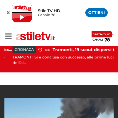
Stile TV HD
OTTIENI
Canale 78
Incidente agricolo nel Cilento: trattore si ribalta, muore 71enne
Tramonti, 19 scout dispersi in montagna salvati dai vigili del fuoco
CRONACA
15:14
TRAMONTI. Si è conclusa con successo, alle prime luci
dell’al...