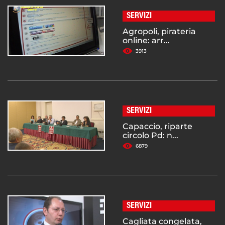
SERVIZI
Agropoli, pirateria
online: arr...
3913
SERVIZI
Capaccio, riparte
circolo Pd: n...
6879
SERVIZI
Cagliata congelata,