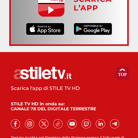
L’APP
Scarica l'app di STILE TV HD
STILE TV HD in onda su:
CANALE 78 DEL DIGITALE TERRESTRE
Testata iscritta nel Registro della Stampa presso il Tribunale di