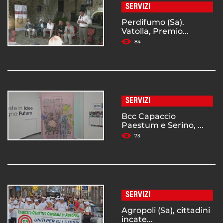
SERVIZI
Perdifumo (Sa).
Vatolla, Premio...
84
SERVIZI
Bcc Capaccio
Paestum e Serino, ...
73
SERVIZI
Agropoli (Sa), cittadini
incate...