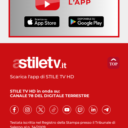
L’APP
Scarica l'app di STILE TV HD
STILE TV HD in onda su:
CANALE 78 DEL DIGITALE TERRESTRE
Testata iscritta nel Registro della Stampa presso il Tribunale di
Salerno al n. 34/2009