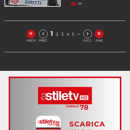
77
«
»
‹
›
1
…
2
3
4
5
INIZIO
PREC.
SUCC.
FINE
SCARICA