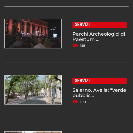
SERVIZI
Parchi Archeologici di
Paestum ...
158
SERVIZI
Salerno, Avella: "Verde
pubblic...
1143