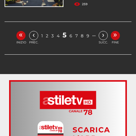
259
«
»
‹
›
5
…
1
2
3
4
6
7
8
9
INIZIO
PREC.
SUCC.
FINE
SCARICA