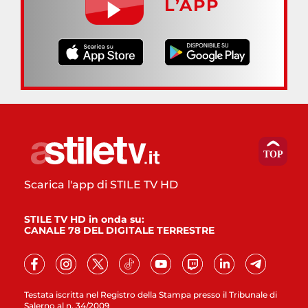
L’APP
Scarica l'app di STILE TV HD
STILE TV HD in onda su:
CANALE 78 DEL DIGITALE TERRESTRE
Testata iscritta nel Registro della Stampa presso il Tribunale di
Salerno al n. 34/2009