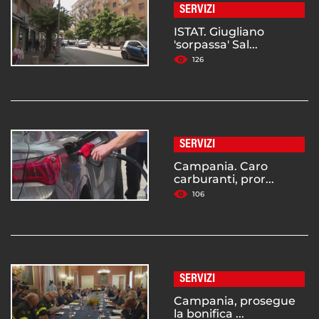
SERVIZI
ISTAT. Giugliano
'sorpassa' Sal...
126
SERVIZI
Campania. Caro
carburanti, pror...
106
SERVIZI
Campania, prosegue
la bonifica ...