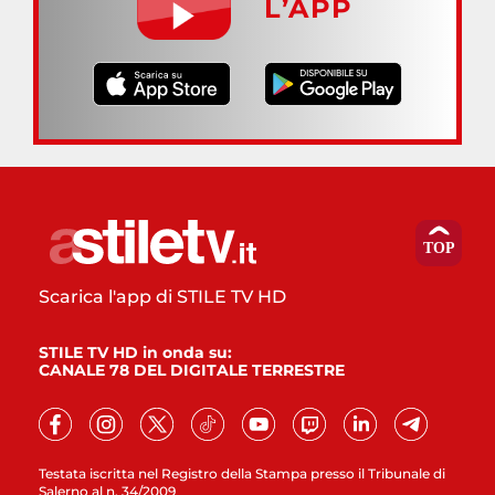
L’APP
Scarica l'app di STILE TV HD
STILE TV HD in onda su:
CANALE 78 DEL DIGITALE TERRESTRE
Testata iscritta nel Registro della Stampa presso il Tribunale di
Salerno al n. 34/2009