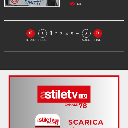
68
«
»
‹
›
1
…
2
3
4
5
INIZIO
PREC.
SUCC.
FINE
SCARICA