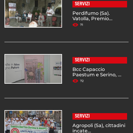
SERVIZI
Perdifumo (Sa).
Vatolla, Premio...
71
SERVIZI
Bcc Capaccio
Paestum e Serino, ...
72
SERVIZI
Agropoli (Sa), cittadini
incate...