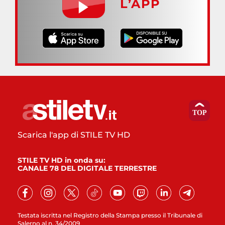
L’APP
Scarica l'app di STILE TV HD
STILE TV HD in onda su:
CANALE 78 DEL DIGITALE TERRESTRE
Testata iscritta nel Registro della Stampa presso il Tribunale di
Salerno al n. 34/2009