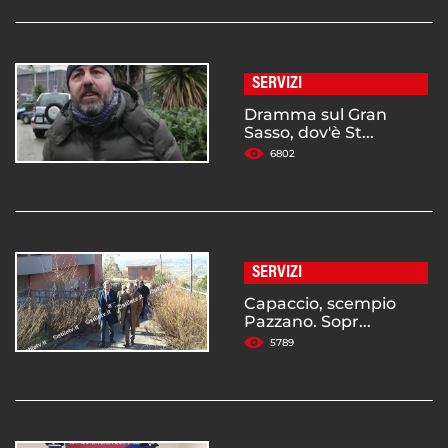
SERVIZI
Dramma sul Gran
Sasso, dov'è St...
6802
SERVIZI
Capaccio, scempio
Pazzano. Sopr...
5789