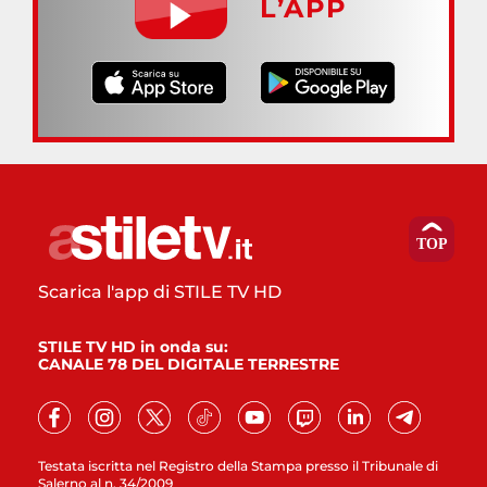
L’APP
Scarica l'app di STILE TV HD
STILE TV HD in onda su:
CANALE 78 DEL DIGITALE TERRESTRE
Testata iscritta nel Registro della Stampa presso il Tribunale di
Salerno al n. 34/2009