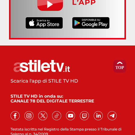
L’APP
Scarica l'app di STILE TV HD
STILE TV HD in onda su:
CANALE 78 DEL DIGITALE TERRESTRE
Testata iscritta nel Registro della Stampa presso il Tribunale di
Salerno al n. 34/2009