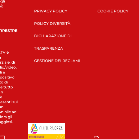
gli
/o
PRIVACY POLICY
COOKIE POLICY
POLICY DIVERSITÀ
ERRESTRE
DICHIARAZIONE DI
TRASPARENZA
LETV è
a
GESTIONE DEI RECLAMI
ziale, di
dio/video,
i e
spositivo
zo di
 e tutto
on
 è
esenti sul
un
nibile ad
ora gli
aggiosi.