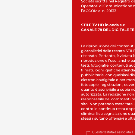
Società iscritta nel Registro de
Operatori di Comunicazione c
l’AGCOM al n. 20133
STILE TV HD in onda su:
CANALE 78 DEL DIGITALE T
La riproduzione dei contenuti
giornalistici della testata STI
riservata. Pertanto, è vietata l
riproduzione e l’uso, anche par
testi, fotografie, contenuti au
filmati, loghi, grafiche aziendal
pubblicitarie, con qualsiasi di
elettronico/digitale o per mez
fotocopie, registrazioni, cover
quanto è ascrivibile a copia n
autorizzata. La redazione non
responsabile dei commenti pr
sito. Non potendo esercitare 
controllo continuo resta dispo
eliminarli su segnalazione qual
stessi risultano offensivi e oltr