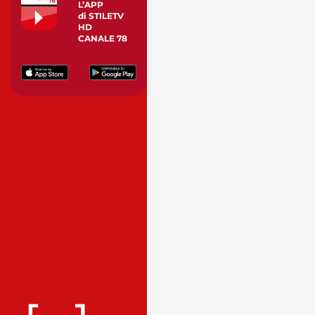
L’APP
di STILETV
HD
CANALE 78