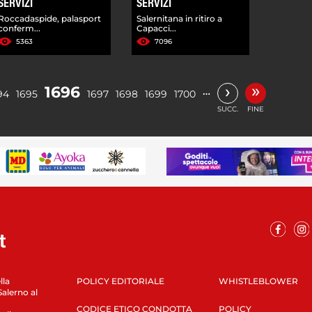
SERVIZI
SERVIZI
Roccadaspide, palasport
Salernitana in ritiro a
conferm...
Capacci...
5363
7096
»
›
1696
…
94
1695
1697
1698
1699
1700
SUCC.
FINE
lla
POLICY EDITORIALE
WHISTLEBLOWER
Salerno al
CODICE ETICO CONDOTTA
POLICY