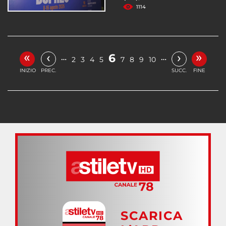
1114
«
»
‹
›
6
…
…
2
3
4
5
7
8
9
10
INIZIO
PREC.
SUCC.
FINE
SCARICA