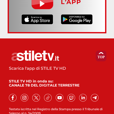
L’APP
Scarica l'app di STILE TV HD
STILE TV HD in onda su:
CANALE 78 DEL DIGITALE TERRESTRE
Testata iscritta nel Registro della Stampa presso il Tribunale di
Salerno al n. 34/2009