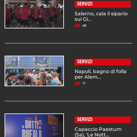
SERVIZI
Salerno, cala il sipario
sui Gi...
88
SERVIZI
Napoli, bagno di folla
per Alem...
71
SERVIZI
Capaccio Paestum
(Sa), 'Le Nott...