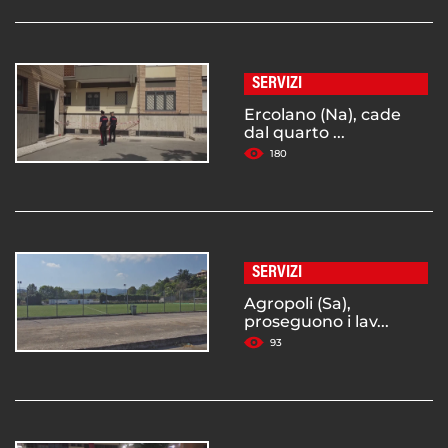
SERVIZI
Ercolano (Na), cade
dal quarto ...
180
SERVIZI
Agropoli (Sa),
proseguono i lav...
93