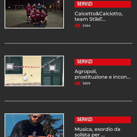
SERVIZI
Calcetto&Calciotto,
team StileT...
2464
SERVIZI
Agropoli,
prostituzione e incon...
3609
SERVIZI
Musica, esordio da
solista per ...