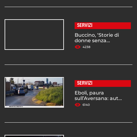
SERVIZI
Buccino, ‘Storie di
donne senza...
4238
SERVIZI
Eboli, paura
sull’Aversana: aut...
6140