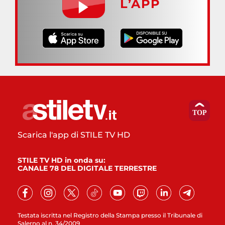
L’APP
Scarica l'app di STILE TV HD
STILE TV HD in onda su:
CANALE 78 DEL DIGITALE TERRESTRE
Testata iscritta nel Registro della Stampa presso il Tribunale di
Salerno al n. 34/2009