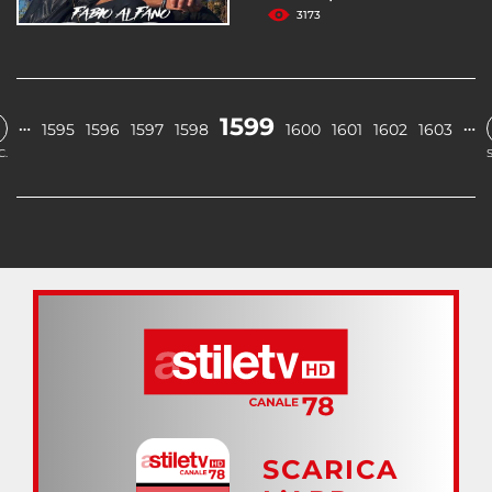
3173
1599
…
…
1595
1596
1597
1598
1600
1601
1602
1603
C.
SCARICA