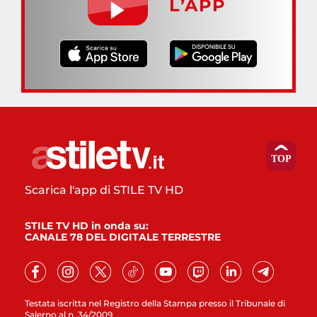
L’APP
Scarica l'app di STILE TV HD
STILE TV HD in onda su:
CANALE 78 DEL DIGITALE TERRESTRE
Testata iscritta nel Registro della Stampa presso il Tribunale di
Salerno al n. 34/2009