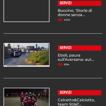
SERVIZI
Buccino, ‘Storie di
donne senza...
4240
SERVIZI
Eboli, paura
sull’Aversana: aut...
6194
SERVIZI
Calcetto&Calciotto,
team StileT...