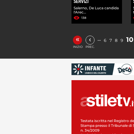
SERVIZI
Salerno, De Luca candida
l'Arec...
138
«
‹
10
…
6
7
8
9
INIZIO
PREC.
Testata iscritta nel Registro de
Stampa presso il Tribunale di 
n. 34/2009