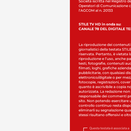
Società iscritta nel Registro de
Operatori di Comunicazione c
l’AGCOM al n. 20133
STILE TV HD in onda su:
CANALE 78 DEL DIGITALE T
La riproduzione dei contenuti
giornalistici della testata STI
riservata. Pertanto, è vietata l
riproduzione e l’uso, anche par
testi, fotografie, contenuti au
filmati, loghi, grafiche aziendal
pubblicitarie, con qualsiasi di
elettronico/digitale o per mez
fotocopie, registrazioni, cover
quanto è ascrivibile a copia n
autorizzata. La redazione non
responsabile dei commenti pr
sito. Non potendo esercitare 
controllo continuo resta dispo
eliminarli su segnalazione qual
stessi risultano offensivi e oltr