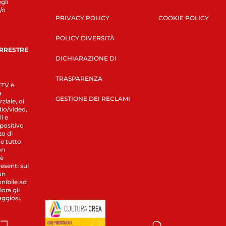
gli
/o
PRIVACY POLICY
COOKIE POLICY
POLICY DIVERSITÀ
ERRESTRE
DICHIARAZIONE DI
TRASPARENZA
LETV è
a
GESTIONE DEI RECLAMI
ziale, di
dio/video,
i e
spositivo
zo di
 e tutto
on
 è
esenti sul
un
nibile ad
ora gli
aggiosi.