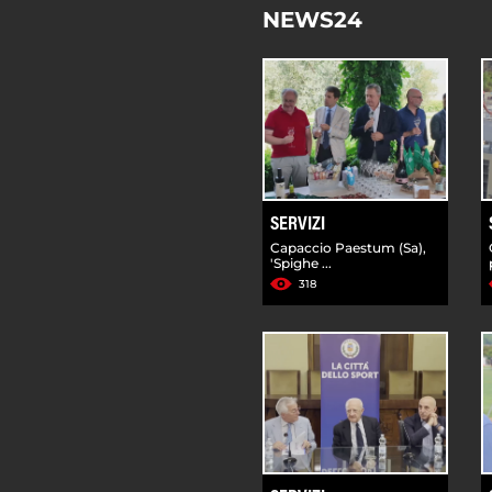
NEWS24
SERVIZI
Capaccio Paestum (Sa),
'Spighe ...
318