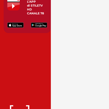
L’APP
di STILETV
HD
CANALE 78