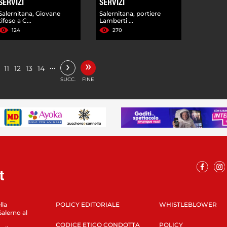
SERVIZI
SERVIZI
Salernitana, Giovane
Salernitana, portiere
tifoso a C...
Lamberti ...
124
270
»
›
…
11
12
13
14
SUCC.
FINE
lla
POLICY EDITORIALE
WHISTLEBLOWER
Salerno al
CODICE ETICO CONDOTTA
POLICY