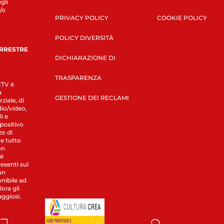
gli
/o
PRIVACY POLICY
COOKIE POLICY
POLICY DIVERSITÀ
ERRESTRE
DICHIARAZIONE DI
TRASPARENZA
LETV è
a
GESTIONE DEI RECLAMI
ziale, di
dio/video,
i e
spositivo
zo di
 e tutto
on
 è
esenti sul
un
nibile ad
ora gli
aggiosi.