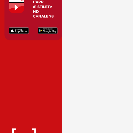
L’APP
di STILETV
HD
CANALE 78