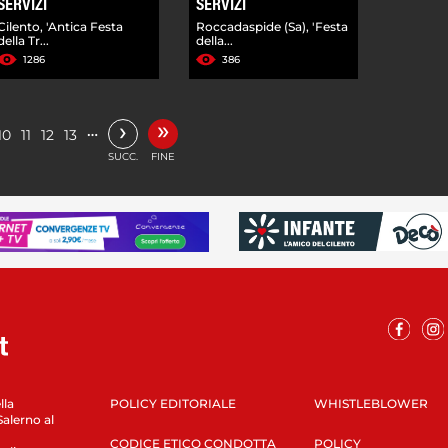
SERVIZI
SERVIZI
Cilento, 'Antica Festa
Roccadaspide (Sa), 'Festa
della Tr...
della...
1286
386
»
›
…
10
11
12
13
SUCC.
FINE
lla
POLICY EDITORIALE
WHISTLEBLOWER
Salerno al
CODICE ETICO CONDOTTA
POLICY