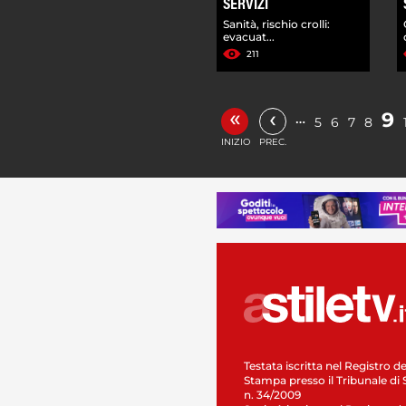
SERVIZI
Sanità, rischio crolli:
evacuat...
211
«
‹
9
…
5
6
7
8
INIZIO
PREC.
Testata iscritta nel Registro de
Stampa presso il Tribunale di 
n. 34/2009