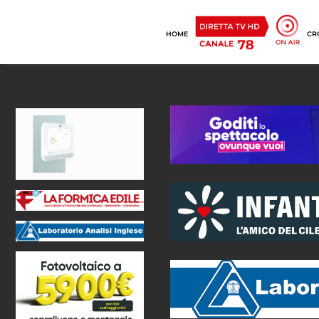
HOME
CR