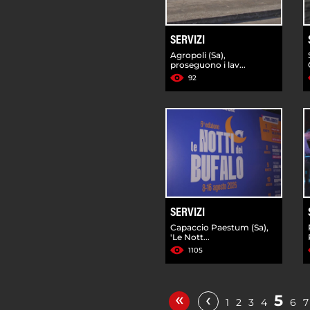
SERVIZI
Agropoli (Sa),
proseguono i lav...
92
SERVIZI
Capaccio Paestum (Sa),
'Le Nott...
1105
«
‹
5
1
2
3
4
6
7