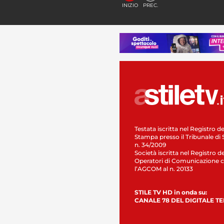
INIZIO
PREC.
Testata iscritta nel Registro de
Stampa presso il Tribunale di 
n. 34/2009
Società iscritta nel Registro de
Operatori di Comunicazione c
l’AGCOM al n. 20133
STILE TV HD in onda su:
CANALE 78 DEL DIGITALE T