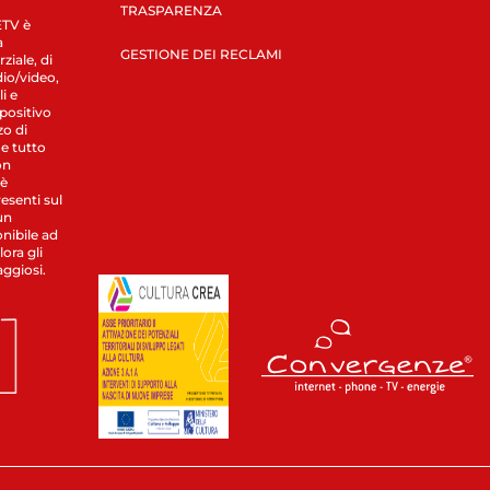
TRASPARENZA
LETV è
a
GESTIONE DEI RECLAMI
ziale, di
dio/video,
i e
spositivo
zo di
 e tutto
on
 è
esenti sul
un
nibile ad
ora gli
aggiosi.