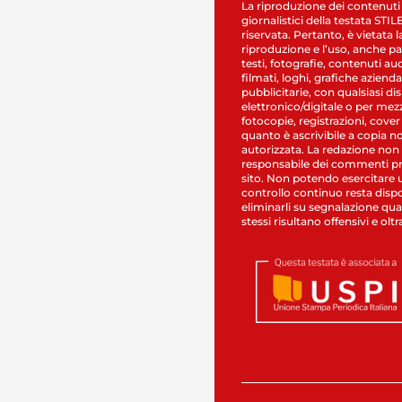
La riproduzione dei contenuti
giornalistici della testata STI
riservata. Pertanto, è vietata l
riproduzione e l’uso, anche par
testi, fotografie, contenuti au
filmati, loghi, grafiche aziendal
pubblicitarie, con qualsiasi di
elettronico/digitale o per mez
fotocopie, registrazioni, cover
quanto è ascrivibile a copia n
autorizzata. La redazione non
responsabile dei commenti pr
sito. Non potendo esercitare 
controllo continuo resta dispo
eliminarli su segnalazione qual
stessi risultano offensivi e oltr