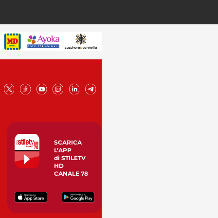
SCARICA
L’APP
di STILETV
HD
CANALE 78