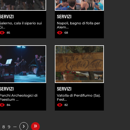
SERVIZI
SERVIZI
Salerno, cala il sipario sui
Napoli, bagno di folla per
Gi...
Alem...
85
68
SERVIZI
SERVIZI
Parchi Archeologici di
Vatolla di Perdifumo (Sa).
Paestum ...
Fest...
84
82
»
›
…
8
9