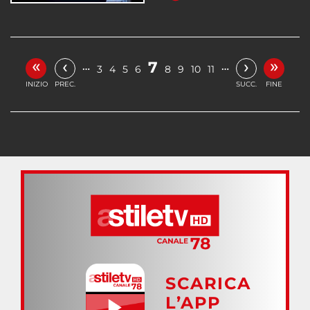
«
»
‹
›
7
…
…
3
4
5
6
8
9
10
11
INIZIO
PREC.
SUCC.
FINE
SCARICA
L’APP