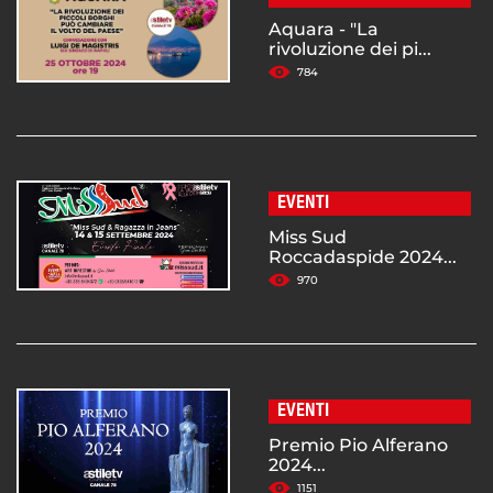
Aquara - "La
rivoluzione dei pi...
784
EVENTI
Miss Sud
Roccadaspide 2024...
970
EVENTI
Premio Pio Alferano
2024...
1151