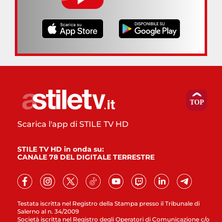
Scarica l'app di STILE TV HD
STILE TV HD in onda su:
CANALE 78 DEL DIGITALE TERRESTRE
Testata iscritta nel Registro della Stampa presso il Tribunale di
Salerno al n. 34/2009
Società iscritta nel Registro degli Operatori di Comunicazione c/o