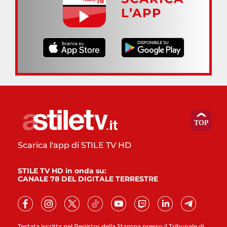
L’APP
Scarica l'app di STILE TV HD
STILE TV HD in onda su:
CANALE 78 DEL DIGITALE TERRESTRE
Testata iscritta nel Registro della Stampa presso il Tribunale di