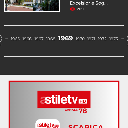
Excelsior e Sog...
2170
1969
…
…
1965
1966
1967
1968
1970
1971
1972
1973
C.
SCARICA