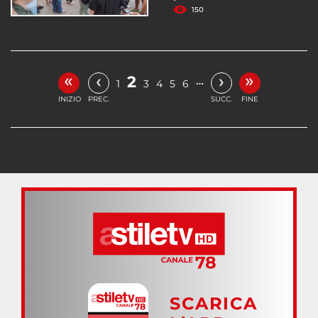
150
«
»
‹
›
2
…
1
3
4
5
6
INIZIO
PREC.
SUCC.
FINE
SCARICA