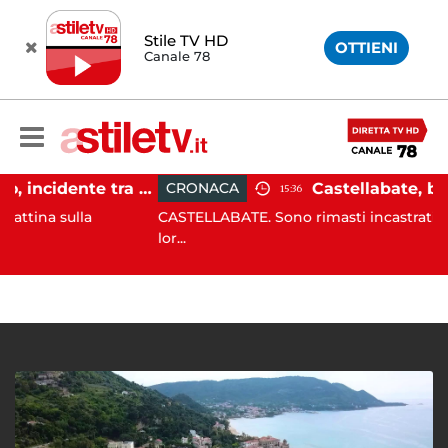
Stile TV HD
OTTIENI
Canale 78
Pontecagnano, incidente tra due auto: 4 feriti
CRONACA
15:36
ulla
CASTELLABATE. Sono rimasti incastrati sugli scogl
lor...