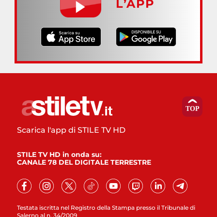
L’APP
Scarica l'app di STILE TV HD
STILE TV HD in onda su:
CANALE 78 DEL DIGITALE TERRESTRE
Testata iscritta nel Registro della Stampa presso il Tribunale di
Salerno al n. 34/2009