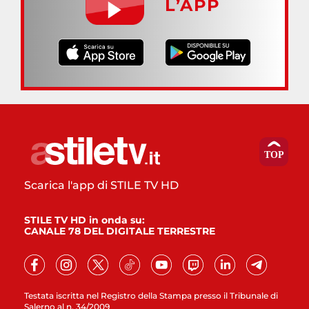
L’APP
Scarica l'app di STILE TV HD
STILE TV HD in onda su:
CANALE 78 DEL DIGITALE TERRESTRE
Testata iscritta nel Registro della Stampa presso il Tribunale di
Salerno al n. 34/2009