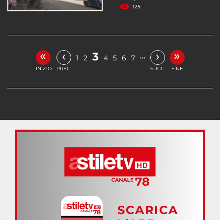
125
«
»
‹
›
3
…
1
2
4
5
6
7
INIZIO
PREC.
SUCC.
FINE
SCARICA