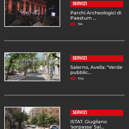
SERVIZI
Parchi Archeologici di
Paestum ...
156
SERVIZI
Salerno, Avella: "Verde
pubblic...
1142
SERVIZI
ISTAT. Giugliano
'sorpassa' Sal...