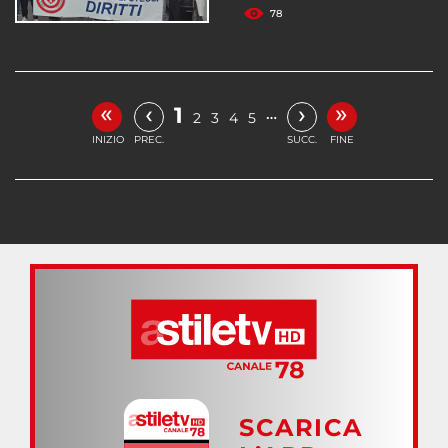
78
«
»
‹
›
1
…
2
3
4
5
INIZIO
PREC.
SUCC.
FINE
SCARICA