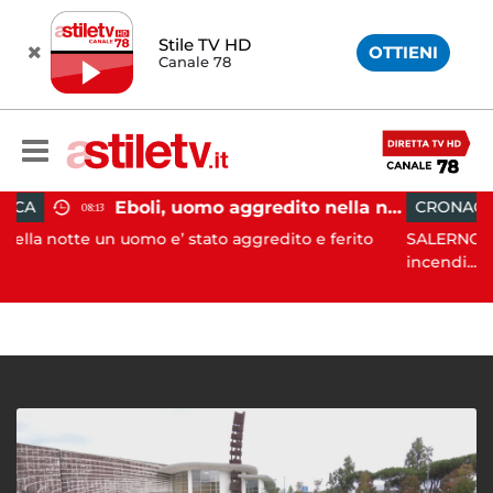
Stile TV HD
OTTIENI
Canale 78
Eboli, uomo aggredito nella notte: indagini in corso
CRONACA
08:09
omo e’ stato aggredito e ferito
SALERNO. L’ANPANA OFFICIA
incendi...