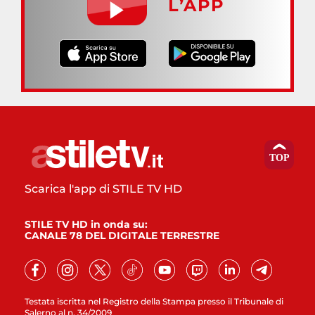
L’APP
Scarica l'app di STILE TV HD
STILE TV HD in onda su:
CANALE 78 DEL DIGITALE TERRESTRE
Testata iscritta nel Registro della Stampa presso il Tribunale di
Salerno al n. 34/2009