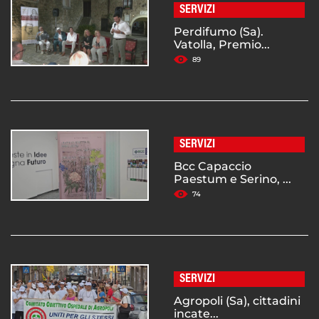
SERVIZI
Perdifumo (Sa).
Vatolla, Premio...
89
SERVIZI
Bcc Capaccio
Paestum e Serino, ...
74
SERVIZI
Agropoli (Sa), cittadini
incate...