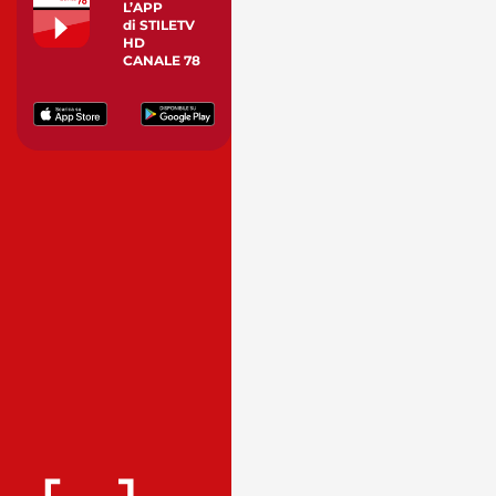
L’APP
di STILETV
HD
CANALE 78