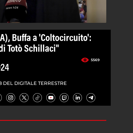
), Buffa a 'Coltocircuito':
di Totò Schillaci"
5569
024
8 DEL DIGITALE TERRESTRE