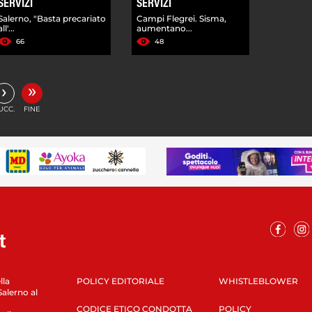
SERVIZI
SERVIZI
Salerno, "Basta precariato
Campi Flegrei. Sisma,
all'...
aumentano...
66
48
»
›
UCC.
FINE
lla
POLICY EDITORIALE
WHISTLEBLOWER
Salerno al
CODICE ETICO CONDOTTA
POLICY