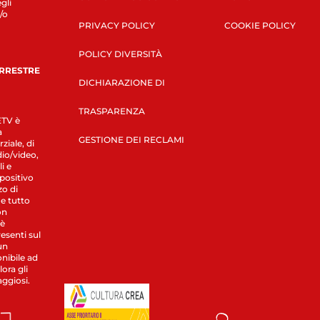
gli
/o
PRIVACY POLICY
COOKIE POLICY
POLICY DIVERSITÀ
ERRESTRE
DICHIARAZIONE DI
TRASPARENZA
LETV è
a
GESTIONE DEI RECLAMI
ziale, di
dio/video,
i e
spositivo
zo di
 e tutto
on
 è
esenti sul
un
nibile ad
ora gli
aggiosi.