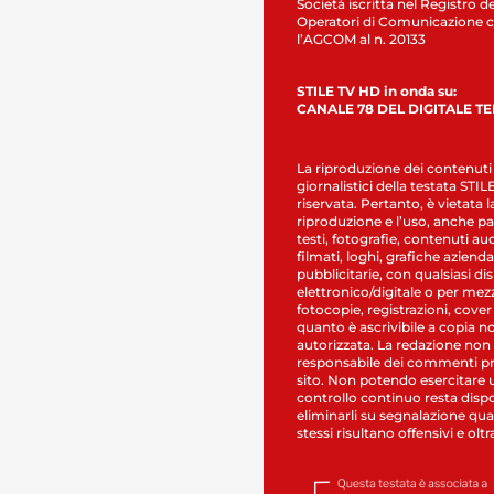
Società iscritta nel Registro de
Operatori di Comunicazione c
l’AGCOM al n. 20133
STILE TV HD in onda su:
CANALE 78 DEL DIGITALE T
La riproduzione dei contenuti
giornalistici della testata STI
riservata. Pertanto, è vietata l
riproduzione e l’uso, anche par
testi, fotografie, contenuti au
filmati, loghi, grafiche aziendal
pubblicitarie, con qualsiasi di
elettronico/digitale o per mez
fotocopie, registrazioni, cover
quanto è ascrivibile a copia n
autorizzata. La redazione non
responsabile dei commenti pr
sito. Non potendo esercitare 
controllo continuo resta dispo
eliminarli su segnalazione qual
stessi risultano offensivi e oltr