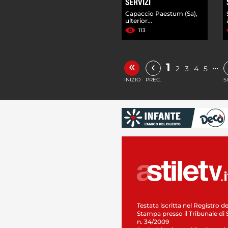
SERVIZI
Capaccio Paestum (Sa),
ulterior...
113
«
‹
1
…
2
3
4
5
INIZIO
PREC.
S
Testata iscritta nel Registro de
Stampa presso il Tribunale di 
n. 34/2009