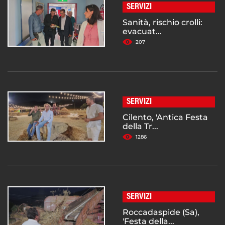
SERVIZI
Sanità, rischio crolli:
evacuat...
207
SERVIZI
Cilento, 'Antica Festa
della Tr...
1286
SERVIZI
Roccadaspide (Sa),
'Festa della...