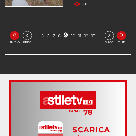
386
«
»
‹
›
9
…
…
5
6
7
8
10
11
12
13
INIZIO
PREC.
SUCC.
FINE
SCARICA