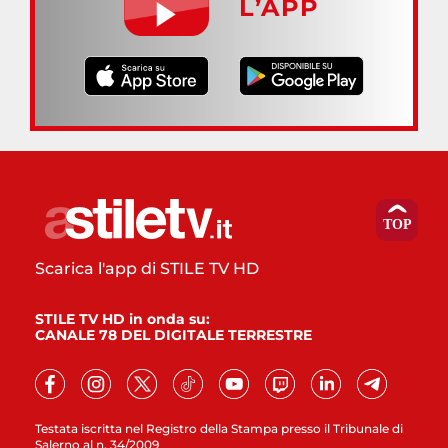
L’APP
Scarica l'app di STILE TV HD
STILE TV HD in onda su:
CANALE 78 DEL DIGITALE TERRESTRE
Testata iscritta nel Registro della Stampa presso il Tribunale di
Salerno al n. 34/2009