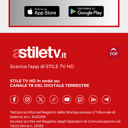
Scarica l'app di STILE TV HD
STILE TV HD in onda su:
CANALE 78 DEL DIGITALE TERRESTRE
Testata iscritta nel Registro della Stampa presso il Tribunale di
Salerno al n. 34/2009
Società iscritta nel Registro degli Operatori di Comunicazione c/o
l’AGCOM al n. 20133