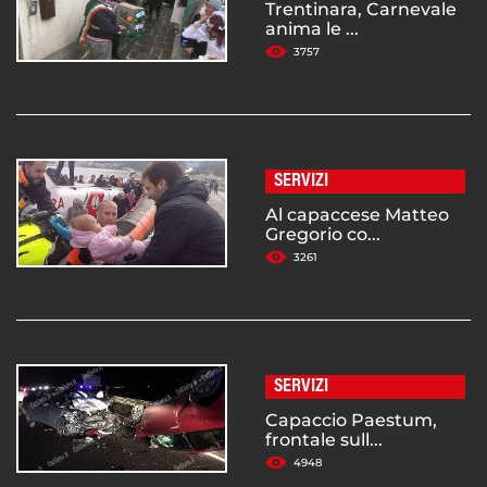
Trentinara, Carnevale
anima le ...
3757
SERVIZI
Al capaccese Matteo
Gregorio co...
3261
SERVIZI
Capaccio Paestum,
frontale sull...
4948