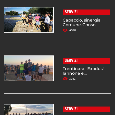
SERVIZI
Capaccio, sinergia
Comune-Conso...
4920
SERVIZI
Trentinara, 'Exodus':
Iannone e...
3782
SERVIZI