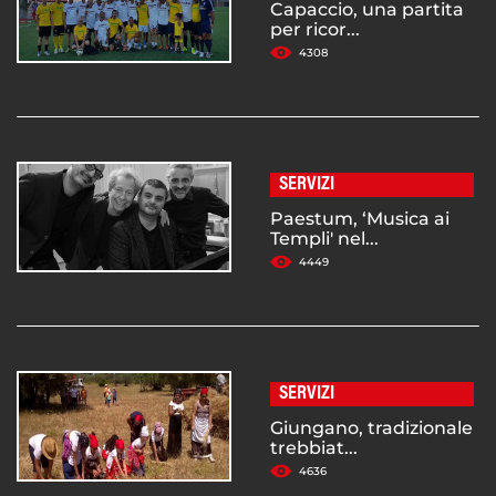
Capaccio, una partita
per ricor...
4308
SERVIZI
Paestum, ‘Musica ai
Templi' nel...
4449
SERVIZI
Giungano, tradizionale
trebbiat...
4636