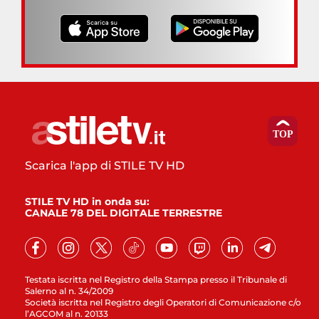
Scarica l'app di STILE TV HD
STILE TV HD in onda su:
CANALE 78 DEL DIGITALE TERRESTRE
Testata iscritta nel Registro della Stampa presso il Tribunale di
Salerno al n. 34/2009
Società iscritta nel Registro degli Operatori di Comunicazione c/o
l’AGCOM al n. 20133