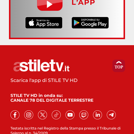
L’APP
Scarica l'app di STILE TV HD
STILE TV HD in onda su:
CANALE 78 DEL DIGITALE TERRESTRE
Testata iscritta nel Registro della Stampa presso il Tribunale di
Salerno al n. 34/2009