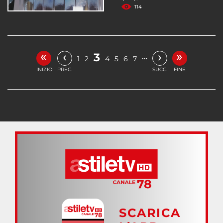
114
«
»
‹
›
3
…
1
2
4
5
6
7
INIZIO
PREC.
SUCC.
FINE
SCARICA