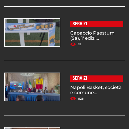
SERVIZI
Capaccio Paestum
(Sa), 1' edizi...
92
SERVIZI
Napoli Basket, società
e comune...
1128