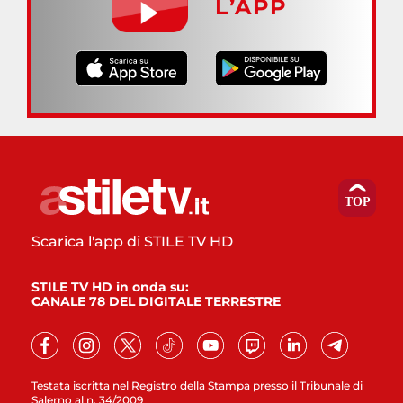
L’APP
Scarica l'app di STILE TV HD
STILE TV HD in onda su:
CANALE 78 DEL DIGITALE TERRESTRE
Testata iscritta nel Registro della Stampa presso il Tribunale di
Salerno al n. 34/2009