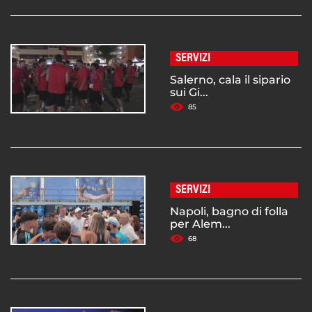
SERVIZI
Salerno, cala il sipario
sui Gi...
85
SERVIZI
Napoli, bagno di folla
per Alem...
68