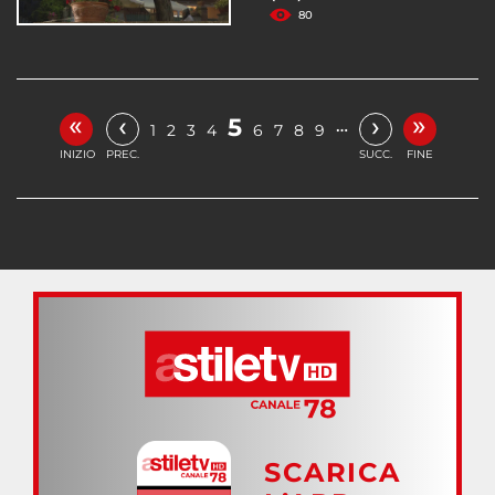
80
«
»
‹
›
5
…
1
2
3
4
6
7
8
9
INIZIO
PREC.
SUCC.
FINE
SCARICA