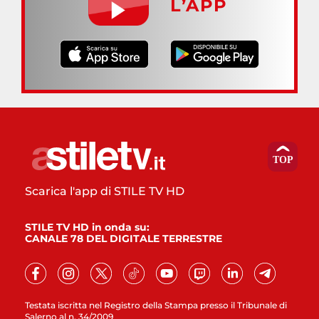
L’APP
Scarica l'app di STILE TV HD
STILE TV HD in onda su:
CANALE 78 DEL DIGITALE TERRESTRE
Testata iscritta nel Registro della Stampa presso il Tribunale di
Salerno al n. 34/2009