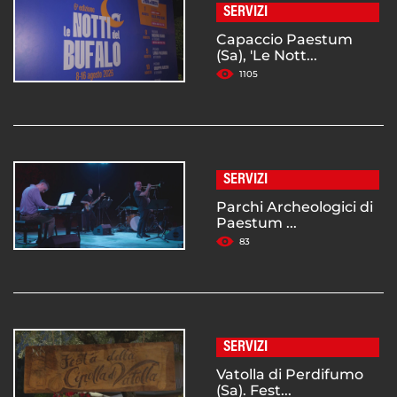
SERVIZI
Capaccio Paestum
(Sa), 'Le Nott...
1105
SERVIZI
Parchi Archeologici di
Paestum ...
83
SERVIZI
Vatolla di Perdifumo
(Sa). Fest...