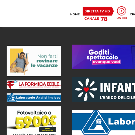
HOME
CR