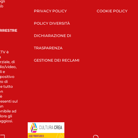
gli
/o
PRIVACY POLICY
COOKIE POLICY
POLICY DIVERSITÀ
ERRESTRE
DICHIARAZIONE DI
TRASPARENZA
LETV è
a
GESTIONE DEI RECLAMI
ziale, di
dio/video,
i e
spositivo
zo di
 e tutto
on
 è
esenti sul
un
nibile ad
ora gli
aggiosi.