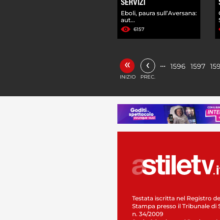
SERVIZI
Eboli, paura sull’Aversana:
aut...
6157
«
‹
…
1596
1597
15
INIZIO
PREC.
Testata iscritta nel Registro de
Stampa presso il Tribunale di 
n. 34/2009