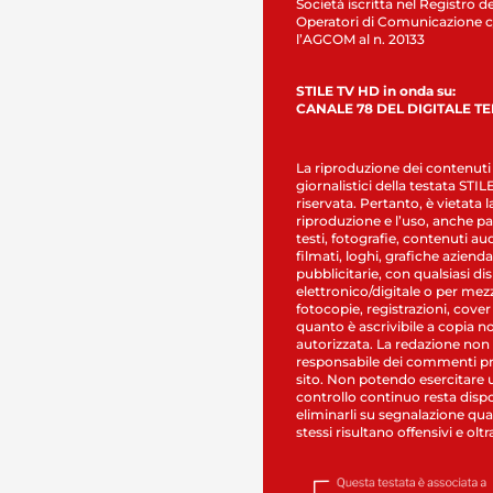
Società iscritta nel Registro de
Operatori di Comunicazione c
l’AGCOM al n. 20133
STILE TV HD in onda su:
CANALE 78 DEL DIGITALE T
La riproduzione dei contenuti
giornalistici della testata STI
riservata. Pertanto, è vietata l
riproduzione e l’uso, anche par
testi, fotografie, contenuti au
filmati, loghi, grafiche aziendal
pubblicitarie, con qualsiasi di
elettronico/digitale o per mez
fotocopie, registrazioni, cover
quanto è ascrivibile a copia n
autorizzata. La redazione non
responsabile dei commenti pr
sito. Non potendo esercitare 
controllo continuo resta dispo
eliminarli su segnalazione qual
stessi risultano offensivi e oltr