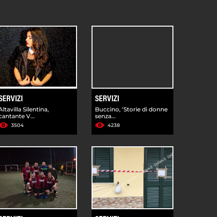
SERVIZI
SERVIZI
Altavilla Silentina,
Buccino, ‘Storie di donne
cantante V...
senza...
3504
4238