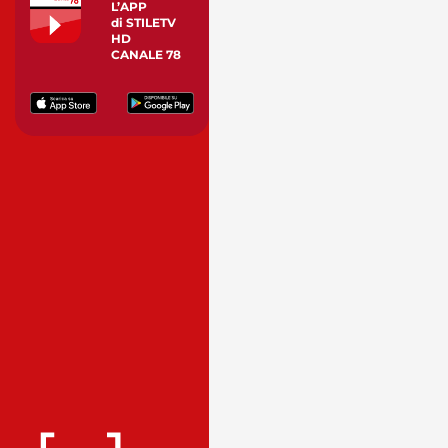
L’APP
di STILETV
HD
CANALE 78