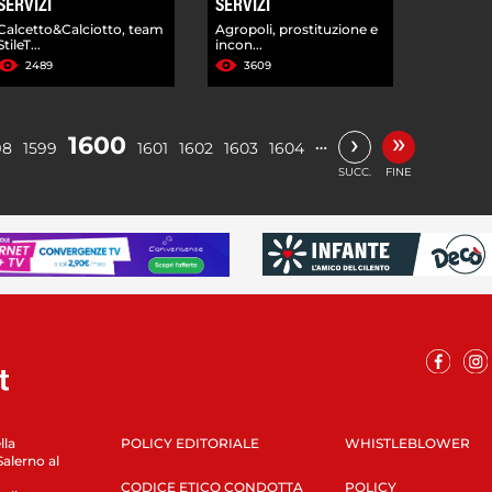
SERVIZI
SERVIZI
Calcetto&Calciotto, team
Agropoli, prostituzione e
StileT...
incon...
2489
3609
»
›
1600
…
98
1599
1601
1602
1603
1604
SUCC.
FINE
lla
POLICY EDITORIALE
WHISTLEBLOWER
Salerno al
CODICE ETICO CONDOTTA
POLICY