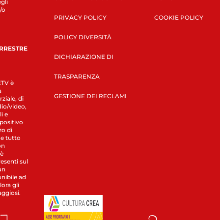
gli
/o
PRIVACY POLICY
COOKIE POLICY
POLICY DIVERSITÀ
ERRESTRE
DICHIARAZIONE DI
TRASPARENZA
LETV è
a
GESTIONE DEI RECLAMI
ziale, di
dio/video,
i e
spositivo
zo di
 e tutto
on
 è
esenti sul
un
nibile ad
ora gli
aggiosi.