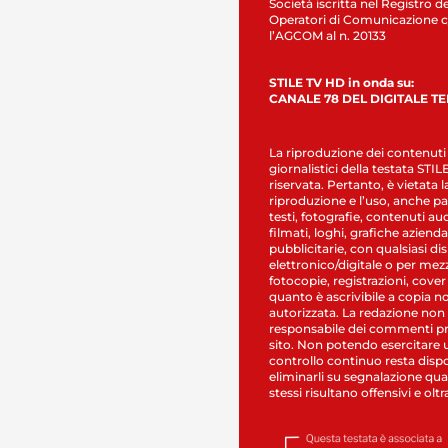
Società iscritta nel Registro de
Operatori di Comunicazione c
l’AGCOM al n. 20133
STILE TV HD in onda su:
CANALE 78 DEL DIGITALE T
La riproduzione dei contenuti
giornalistici della testata STI
riservata. Pertanto, è vietata l
riproduzione e l’uso, anche par
testi, fotografie, contenuti au
filmati, loghi, grafiche aziendal
pubblicitarie, con qualsiasi di
elettronico/digitale o per mez
fotocopie, registrazioni, cover
quanto è ascrivibile a copia n
autorizzata. La redazione non
responsabile dei commenti pr
sito. Non potendo esercitare 
controllo continuo resta dispo
eliminarli su segnalazione qual
stessi risultano offensivi e oltr