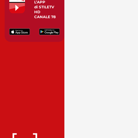
L’APP
di STILETV
HD
CANALE 78