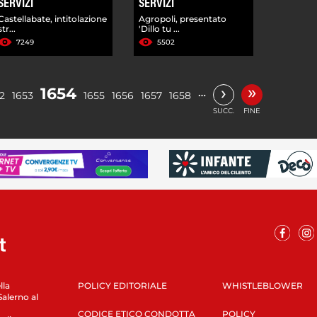
SERVIZI
SERVIZI
Castellabate, intitolazione
Agropoli, presentato
str...
'Dillo tu ...
7249
5502
»
›
1654
…
2
1653
1655
1656
1657
1658
SUCC.
FINE
lla
POLICY EDITORIALE
WHISTLEBLOWER
Salerno al
CODICE ETICO CONDOTTA
POLICY