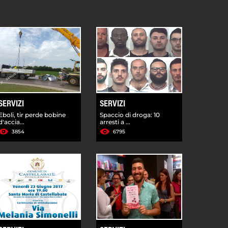
SERVIZI
SERVIZI
Eboli, tir perde bobine
Spaccio di droga: 10
d'accia...
arresti a ...
3854
6795