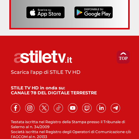
Scarica l'app di STILE TV HD
STILE TV HD in onda su:
CANALE 78 DEL DIGITALE TERRESTRE
Testata iscritta nel Registro della Stampa presso il Tribunale di
Salerno al n. 34/2009
Società iscritta nel Registro degli Operatori di Comunicazione c/o
l’AGCOM al n. 20133