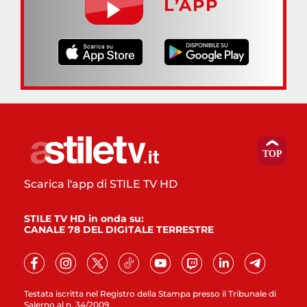
L’APP
Scarica l'app di STILE TV HD
STILE TV HD in onda su:
CANALE 78 DEL DIGITALE TERRESTRE
Testata iscritta nel Registro della Stampa presso il Tribunale di
Salerno al n. 34/2009