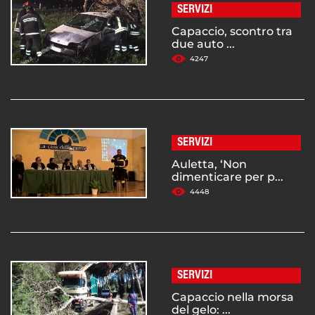
SERVIZI
Capaccio, scontro tra
due auto ...
4247
SERVIZI
Auletta, ‘Non
dimenticare per p...
4448
SERVIZI
Capaccio nella morsa
del gelo: ...