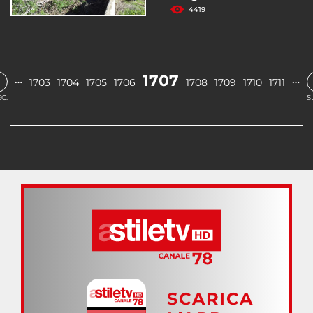
4419
1707
…
…
1703
1704
1705
1706
1708
1709
1710
1711
C.
S
SCARICA