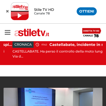
Stile TV HD
OTTIENI
Canale 78
Ischia, pusher sorpreso in spiaggia da carabinieri in Vespa
Castellabate, incidente in moto: 27enne in ospedale
CRONACA
05:42
CASTELLABATE. Ha perso il controllo della moto lungo la
Via d...