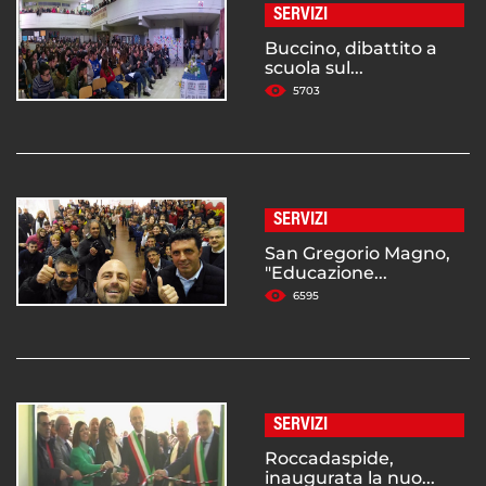
SERVIZI
Buccino, dibattito a
scuola sul...
5703
SERVIZI
San Gregorio Magno,
"Educazione...
6595
SERVIZI
Roccadaspide,
inaugurata la nuo...