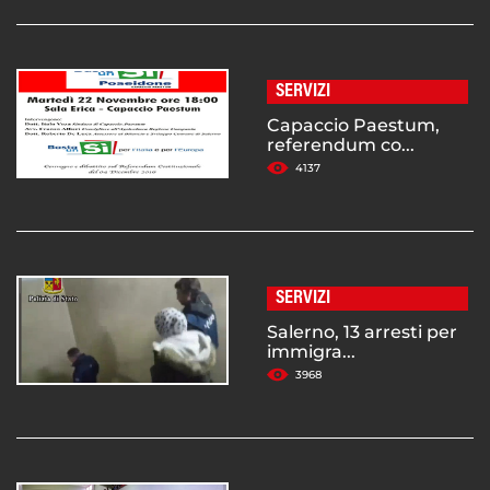
SERVIZI
Capaccio Paestum,
referendum co...
4137
SERVIZI
Salerno, 13 arresti per
immigra...
3968