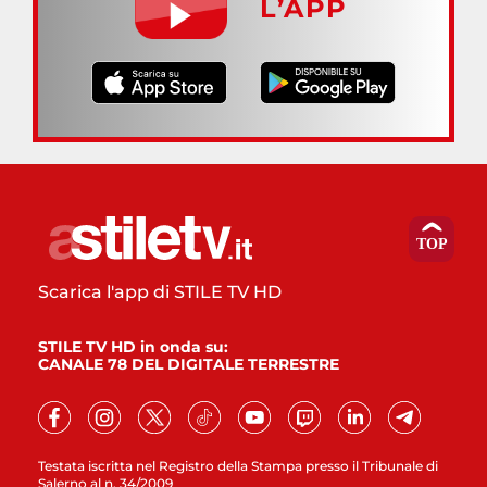
L’APP
Scarica l'app di STILE TV HD
STILE TV HD in onda su:
CANALE 78 DEL DIGITALE TERRESTRE
Testata iscritta nel Registro della Stampa presso il Tribunale di
Salerno al n. 34/2009