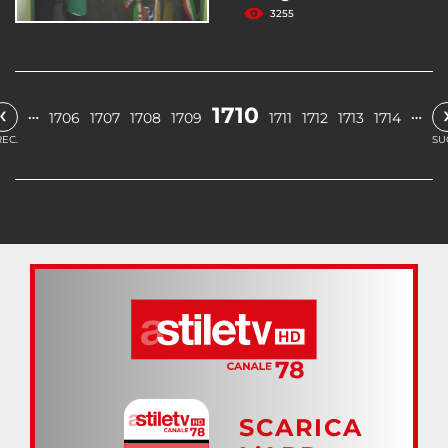
3255
‹
1710
…
…
1706
1707
1708
1709
1711
1712
1713
1714
EC.
SU
SCARICA