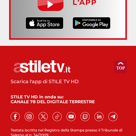
L’APP
Scarica l'app di STILE TV HD
STILE TV HD in onda su:
CANALE 78 DEL DIGITALE TERRESTRE
Testata iscritta nel Registro della Stampa presso il Tribunale di
Salerno al n. 34/2009