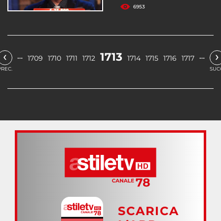
6953
‹
›
1713
…
…
1709
1710
1711
1712
1714
1715
1716
1717
PREC.
SUC
SCARICA