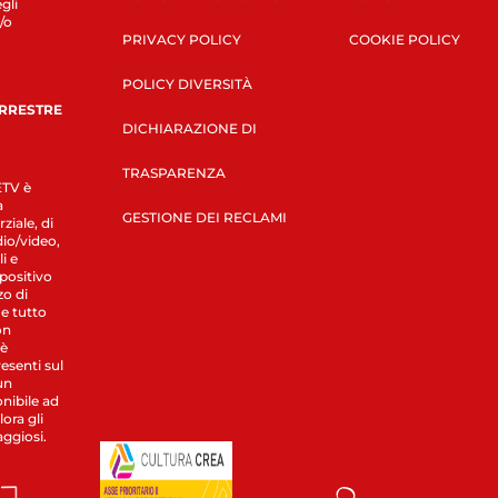
gli
/o
PRIVACY POLICY
COOKIE POLICY
POLICY DIVERSITÀ
ERRESTRE
DICHIARAZIONE DI
TRASPARENZA
LETV è
a
GESTIONE DEI RECLAMI
ziale, di
dio/video,
i e
spositivo
zo di
 e tutto
on
 è
esenti sul
un
nibile ad
ora gli
aggiosi.