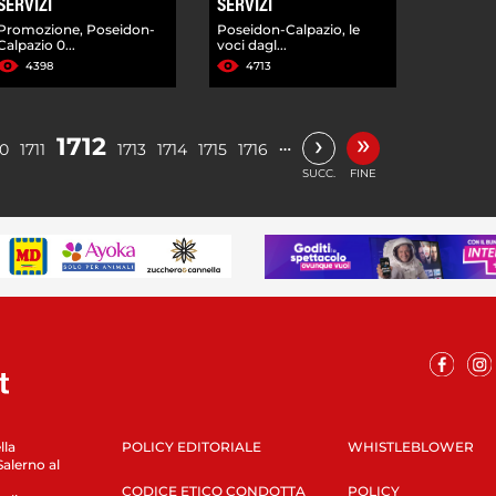
SERVIZI
SERVIZI
Promozione, Poseidon-
Poseidon-Calpazio, le
Calpazio 0...
voci dagl...
4398
4713
»
›
1712
…
10
1711
1713
1714
1715
1716
SUCC.
FINE
lla
POLICY EDITORIALE
WHISTLEBLOWER
Salerno al
CODICE ETICO CONDOTTA
POLICY