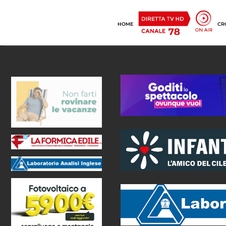
HOME
CR