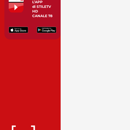
L’APP
di STILETV
HD
CANALE 78