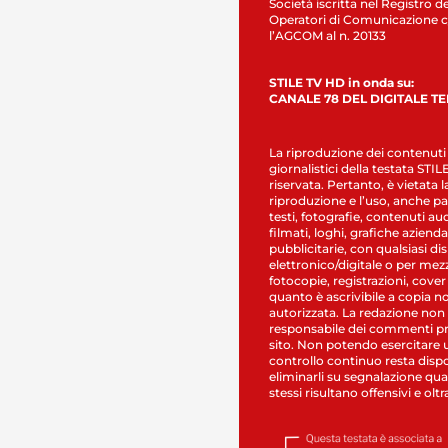
Società iscritta nel Registro de
Operatori di Comunicazione c
l’AGCOM al n. 20133
STILE TV HD in onda su:
CANALE 78 DEL DIGITALE T
La riproduzione dei contenuti
giornalistici della testata STI
riservata. Pertanto, è vietata l
riproduzione e l’uso, anche par
testi, fotografie, contenuti au
filmati, loghi, grafiche aziendal
pubblicitarie, con qualsiasi di
elettronico/digitale o per mez
fotocopie, registrazioni, cover
quanto è ascrivibile a copia n
autorizzata. La redazione non
responsabile dei commenti pr
sito. Non potendo esercitare 
controllo continuo resta dispo
eliminarli su segnalazione qual
stessi risultano offensivi e oltr