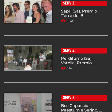
SERVIZI
Sapri (Sa). Premio
'Terre del B...
1102
SERVIZI
Perdifumo (Sa).
Vatolla, Premio...
154
SERVIZI
Bcc Capaccio
Paestum e Serino, ...