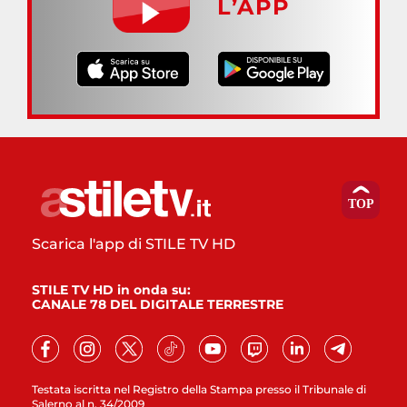
L’APP
Scarica l'app di STILE TV HD
STILE TV HD in onda su:
CANALE 78 DEL DIGITALE TERRESTRE
Testata iscritta nel Registro della Stampa presso il Tribunale di
Salerno al n. 34/2009