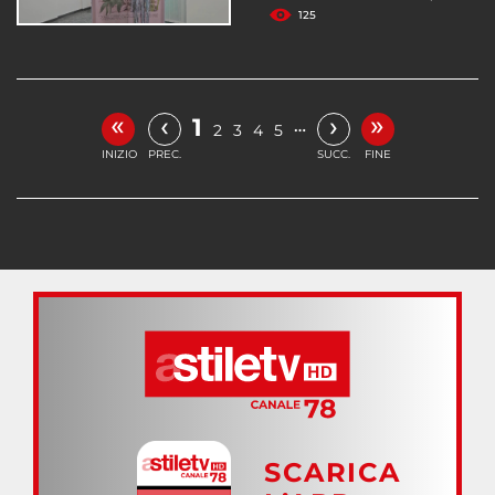
125
«
»
‹
›
1
…
2
3
4
5
INIZIO
PREC.
SUCC.
FINE
SCARICA