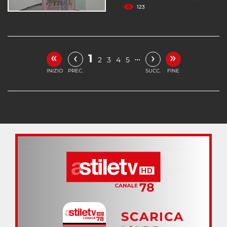
123
«
»
‹
›
1
…
2
3
4
5
INIZIO
PREC.
SUCC.
FINE
SCARICA