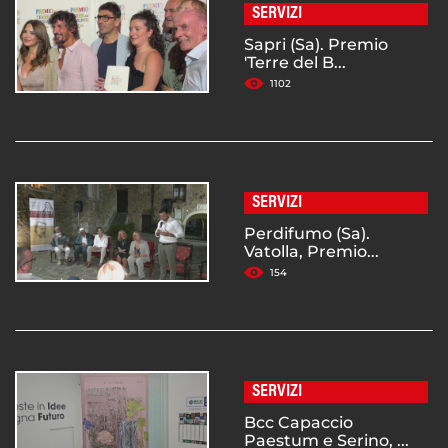
SERVIZI
Sapri (Sa). Premio
'Terre del B...
1102
SERVIZI
Perdifumo (Sa).
Vatolla, Premio...
154
SERVIZI
Bcc Capaccio
Paestum e Serino, ...