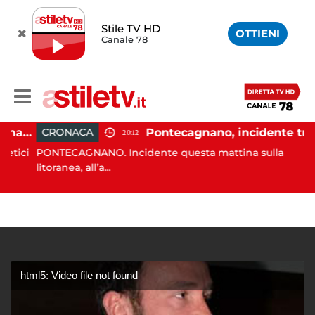
Stile TV HD
OTTIENI
Canale 78
Carburanti, la guardia di finanza rafforza i controlli: sequestri e denunce anche a Napoli
Pontecagnano, incidente tra due auto: 4 feriti
CRONACA
20:12
ici
PONTECAGNANO. Incidente questa mattina sulla
litoranea, all’a...
html5: Video file not found