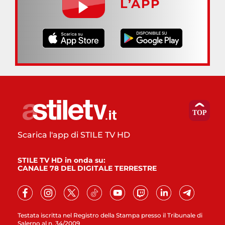
L’APP
Scarica l'app di STILE TV HD
STILE TV HD in onda su:
CANALE 78 DEL DIGITALE TERRESTRE
Testata iscritta nel Registro della Stampa presso il Tribunale di
Salerno al n. 34/2009