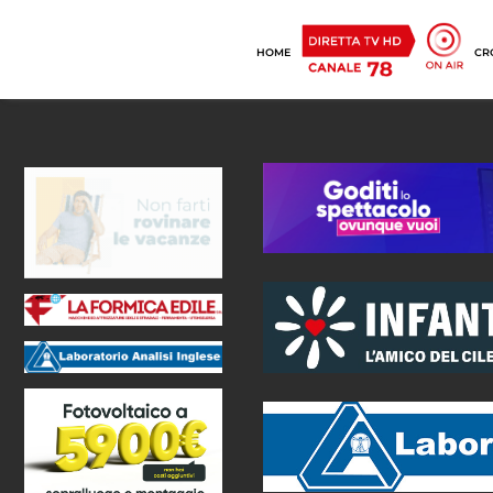
HOME
CR