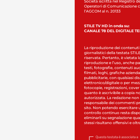
Società iscritta nel Registro de
Operatori di Comunicazione c
l’AGCOM al n. 20133
STILE TV HD in onda su:
CANALE 78 DEL DIGITALE T
La riproduzione dei contenuti
giornalistici della testata STI
riservata. Pertanto, è vietata l
riproduzione e l’uso, anche par
testi, fotografie, contenuti au
filmati, loghi, grafiche aziendal
pubblicitarie, con qualsiasi di
elettronico/digitale o per mez
fotocopie, registrazioni, cover
quanto è ascrivibile a copia n
autorizzata. La redazione non
responsabile dei commenti pr
sito. Non potendo esercitare 
controllo continuo resta dispo
eliminarli su segnalazione qual
stessi risultano offensivi e oltr