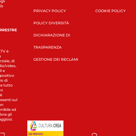
gli
/o
PRIVACY POLICY
COOKIE POLICY
POLICY DIVERSITÀ
ERRESTRE
DICHIARAZIONE DI
TRASPARENZA
LETV è
a
GESTIONE DEI RECLAMI
ziale, di
dio/video,
i e
spositivo
zo di
 e tutto
on
 è
esenti sul
un
nibile ad
ora gli
aggiosi.