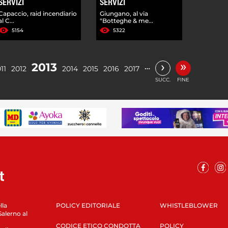
SERVIZI
SERVIZI
Capaccio, raid incendiario
Giungano, al via
al C...
"Botteghe & me...
5154
5322
»
›
2013
…
11
2012
2014
2015
2016
2017
SUCC.
FINE
lla
POLICY EDITORIALE
WHISTLEBLOWER
Salerno al
CODICE ETICO CONDOTTA
POLICY