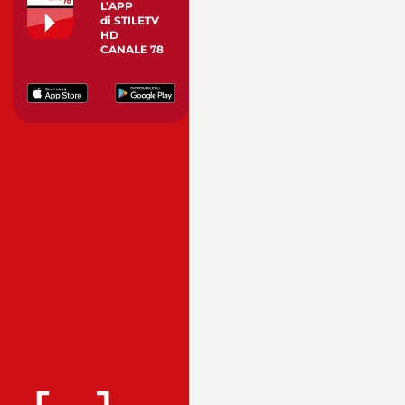
L’APP
di STILETV
HD
CANALE 78