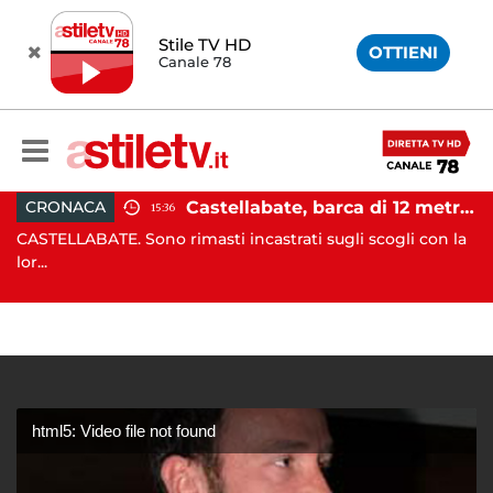
Stile TV HD
OTTIENI
Canale 78
incidente tra due auto: 4 feriti
Castellabate, barca di 12 metri resta incastrata sugli scogli: salvate 9 persone
CRONACA
15:36
CASTELLABATE. Sono rimasti incastrati sugli scogli con la
C
lor...
qu
html5: Video file not found