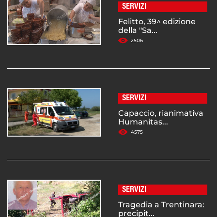
SERVIZI
Felitto, 39^ edizione
della "Sa...
2506
SERVIZI
Capaccio, rianimativa
Humanitas...
4575
SERVIZI
Tragedia a Trentinara:
precipit...