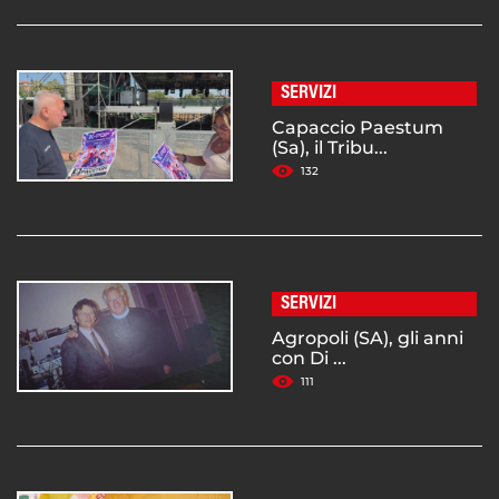
SERVIZI
Capaccio Paestum
(Sa), il Tribu...
132
SERVIZI
Agropoli (SA), gli anni
con Di ...
111