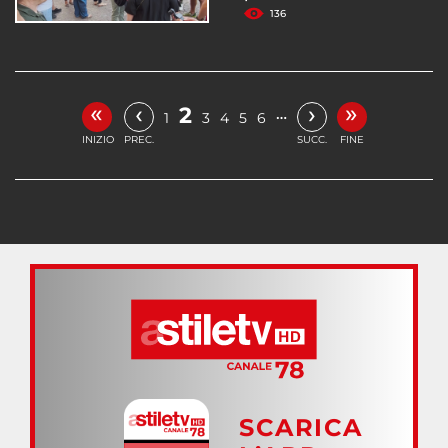
136
«
»
‹
›
2
…
1
3
4
5
6
INIZIO
PREC.
SUCC.
FINE
SCARICA