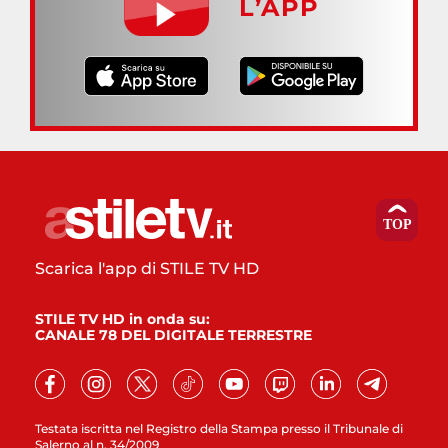
L’APP
Scarica l'app di STILE TV HD
STILE TV HD in onda su:
CANALE 78 DEL DIGITALE TERRESTRE
Testata iscritta nel Registro della Stampa presso il Tribunale di
Salerno al n. 34/2009