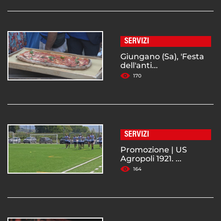
SERVIZI
Giungano (Sa), 'Festa
dell'anti...
170
SERVIZI
Promozione | US
Agropoli 1921. ...
164