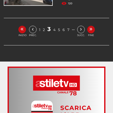
120
«
»
‹
›
3
…
1
2
4
5
6
7
INIZIO
PREC.
SUCC.
FINE
SCARICA