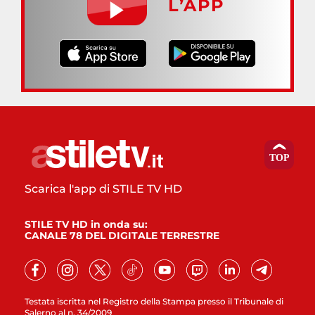
L’APP
Scarica l'app di STILE TV HD
STILE TV HD in onda su:
CANALE 78 DEL DIGITALE TERRESTRE
Testata iscritta nel Registro della Stampa presso il Tribunale di
Salerno al n. 34/2009