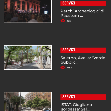
SERVIZI
Parchi Archeologici di
Paestum ...
155
SERVIZI
Salerno, Avella: "Verde
pubblic...
1132
SERVIZI
ISTAT. Giugliano
'sorpassa' Sal...