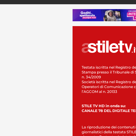
Testata iscritta nel Registro de
Stampa presso il Tribunale di 
n. 34/2009
Società iscritta nel Registro de
Operatori di Comunicazione c
l’AGCOM al n. 20133
STILE TV HD in onda su:
CANALE 78 DEL DIGITALE T
La riproduzione dei contenuti
giornalistici della testata STI