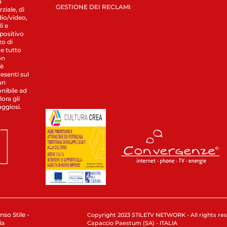
a
GESTIONE DEI RECLAMI
ziale, di
dio/video,
i e
spositivo
zo di
 e tutto
on
 è
esenti sul
un
nibile ad
ora gli
aggiosi.
nso Stile -
Copyright 2023 STILETV NETWORK - All rights rese
ia
Capaccio Paestum (SA) - ITALIA