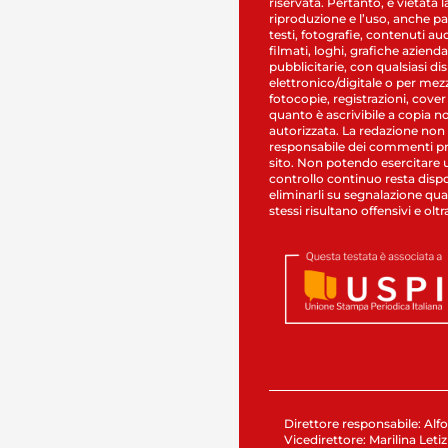
riservata. Pertanto, è vietata l
riproduzione e l’uso, anche par
testi, fotografie, contenuti au
filmati, loghi, grafiche aziendal
pubblicitarie, con qualsiasi di
elettronico/digitale o per mez
fotocopie, registrazioni, cover
quanto è ascrivibile a copia n
autorizzata. La redazione non
responsabile dei commenti pr
sito. Non potendo esercitare 
controllo continuo resta dispo
eliminarli su segnalazione qual
stessi risultano offensivi e oltr
Direttore responsabile: Alfo
Vicedirettore: Marilina Letiz