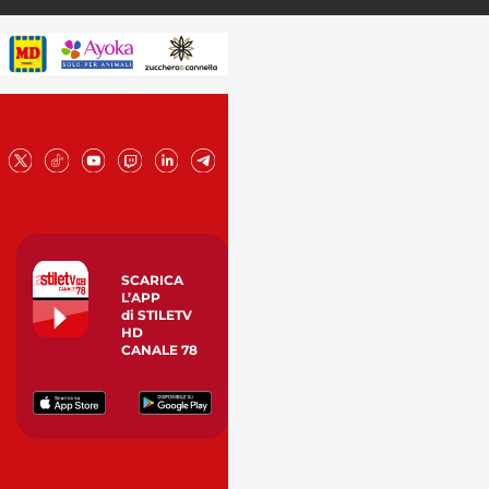
SCARICA
L’APP
di STILETV
HD
CANALE 78