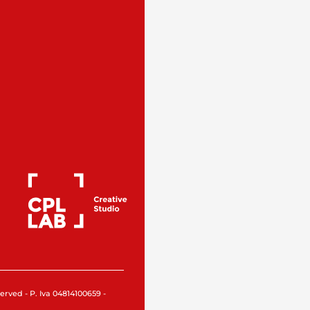
rved - P. Iva 04814100659 -