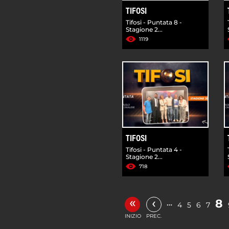
TIFOSI
Tifosi - Puntata 8 -
Stagione 2...
1119
TIFOSI
Tifosi - Puntata 4 -
Stagione 2...
718
«
‹
8
…
4
5
6
7
INIZIO
PREC.