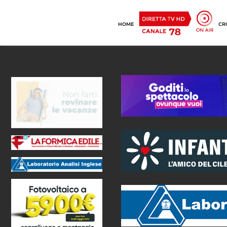
HOME
CR