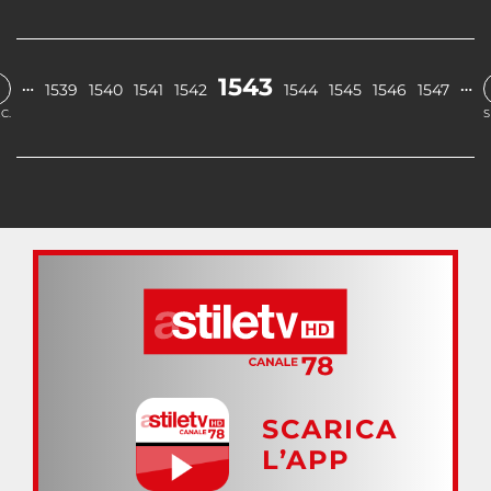
1543
…
…
1539
1540
1541
1542
1544
1545
1546
1547
C.
S
SCARICA
L’APP