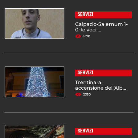
SERVIZI
Calpazio-Salernum 1-
0: le voci ...
1678
SERVIZI
Trentinara,
accensione dell'Alb...
2350
SERVIZI