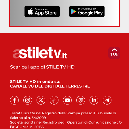
Scarica l'app di STILE TV HD
STILE TV HD in onda su:
CANALE 78 DEL DIGITALE TERRESTRE
Testata iscritta nel Registro della Stampa presso il Tribunale di
Salerno al n. 34/2009
Società iscritta nel Registro degli Operatori di Comunicazione c/o
l’AGCOM al n. 20133