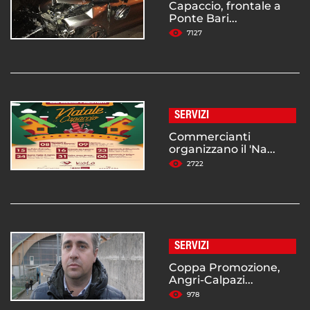
Capaccio, frontale a
Ponte Bari...
7127
SERVIZI
Commercianti
organizzano il 'Na...
2722
SERVIZI
Coppa Promozione,
Angri-Calpazi...
978