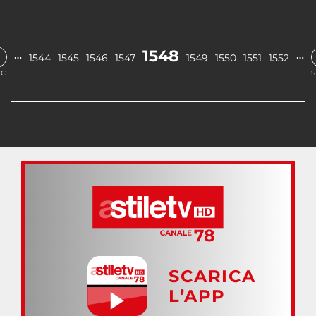
1548
…
…
1544
1545
1546
1547
1549
1550
1551
1552
C.
S
SCARICA
L’APP