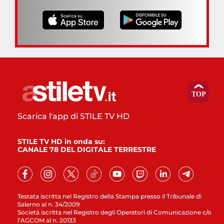
Scarica l'app di STILE TV HD
STILE TV HD in onda su:
CANALE 78 DEL DIGITALE TERRESTRE
Testata iscritta nel Registro della Stampa presso il Tribunale di
Salerno al n. 34/2009
Società iscritta nel Registro degli Operatori di Comunicazione c/o
l’AGCOM al n. 20133