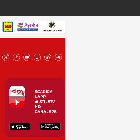
SCARICA
L’APP
di STILETV
HD
CANALE 78