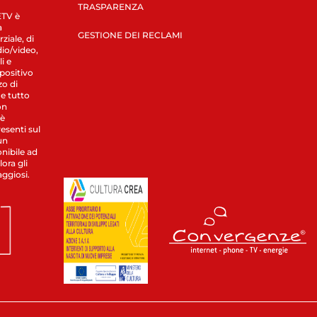
TRASPARENZA
LETV è
a
GESTIONE DEI RECLAMI
ziale, di
dio/video,
i e
spositivo
zo di
 e tutto
on
 è
esenti sul
un
nibile ad
ora gli
aggiosi.