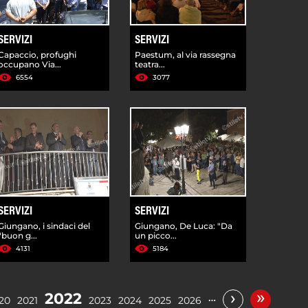
SERVIZI
SERVIZI
Capaccio, profughi
Paestum, al via rassegna
occupano Via...
teatra...
6554
3077
SERVIZI
SERVIZI
Giungano, i sindaci del
Giungano, De Luca: "Da
"buon g...
un picco...
4131
5184
»
›
2022
…
20
2021
2023
2024
2025
2026