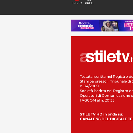
INIZIO
PREC.
Testata iscritta nel Registro de
Stampa presso il Tribunale di 
n. 34/2009
Società iscritta nel Registro de
Operatori di Comunicazione c
l’AGCOM al n. 20133
STILE TV HD in onda su:
CANALE 78 DEL DIGITALE T