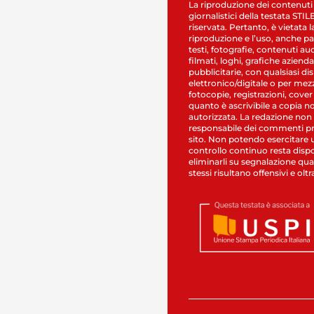
La riproduzione dei contenuti
giornalistici della testata STI
riservata. Pertanto, è vietata l
riproduzione e l’uso, anche par
testi, fotografie, contenuti au
filmati, loghi, grafiche aziendal
pubblicitarie, con qualsiasi di
elettronico/digitale o per mez
fotocopie, registrazioni, cover
quanto è ascrivibile a copia n
autorizzata. La redazione non
responsabile dei commenti pr
sito. Non potendo esercitare 
controllo continuo resta dispo
eliminarli su segnalazione qual
stessi risultano offensivi e oltr