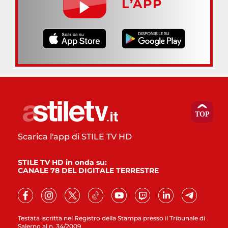
L’APP
Scarica l'app di STILE TV HD
STILE TV HD in onda su:
CANALE 78 DEL DIGITALE TERRESTRE
Testata iscritta nel Registro della Stampa presso il Tribunale di
Salerno al n. 34/2009