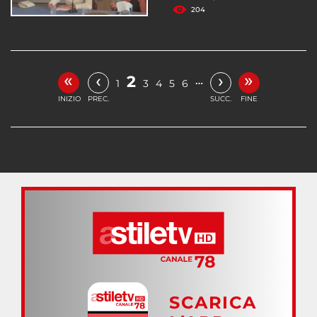
204
«
»
‹
›
2
…
1
3
4
5
6
INIZIO
PREC.
SUCC.
FINE
SCARICA