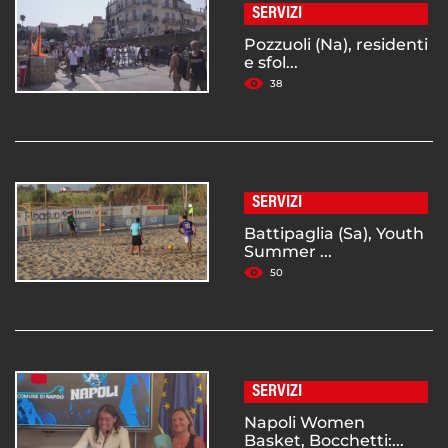
SERVIZI
Pozzuoli (Na), residenti
e sfol...
38
SERVIZI
Battipaglia (Sa), Youth
Summer ...
50
SERVIZI
Napoli Women
Basket, Bocchetti:...