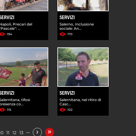
SERVIZI
SERVIZI
Napoli, Precari del
Salerno, Inclusione
"Pascale": ...
sociale: An...
194
170
SERVIZI
SERVIZI
Salernitana, tifosi
Salernitana, nel ritiro di
presenza co...
Casc...
115
102
»
›
…
10
11
12
13