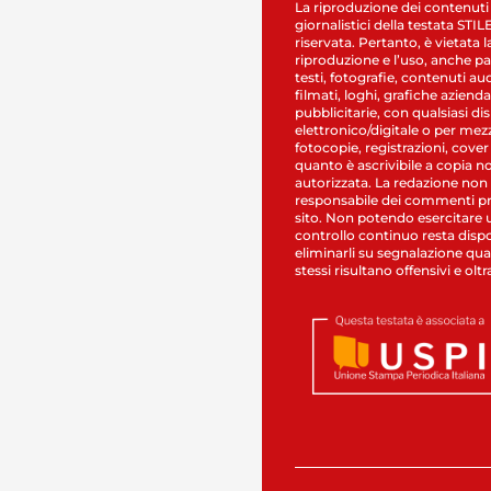
La riproduzione dei contenuti
giornalistici della testata STI
riservata. Pertanto, è vietata l
riproduzione e l’uso, anche par
testi, fotografie, contenuti au
filmati, loghi, grafiche aziendal
pubblicitarie, con qualsiasi di
elettronico/digitale o per mez
fotocopie, registrazioni, cover
quanto è ascrivibile a copia n
autorizzata. La redazione non
responsabile dei commenti pr
sito. Non potendo esercitare 
controllo continuo resta dispo
eliminarli su segnalazione qual
stessi risultano offensivi e oltr