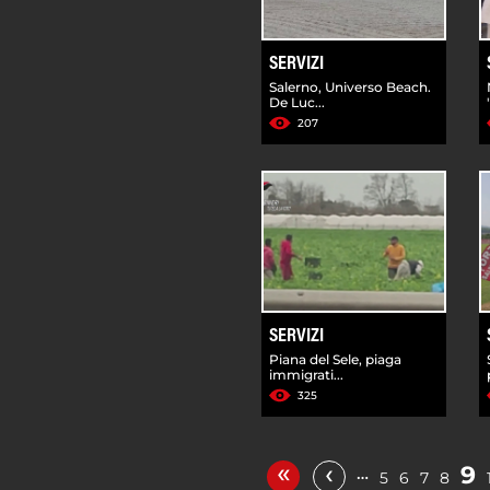
SERVIZI
Salerno, Universo Beach.
De Luc...
207
SERVIZI
Piana del Sele, piaga
immigrati...
325
«
‹
9
…
5
6
7
8