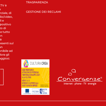
TRASPARENZA
LETV è
a
GESTIONE DEI RECLAMI
ziale, di
dio/video,
i e
spositivo
zo di
 e tutto
on
 è
esenti sul
un
nibile ad
ora gli
aggiosi.