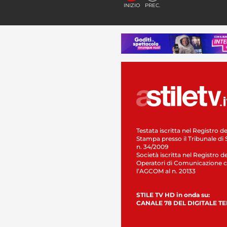
INIZIO
PREC.
Testata iscritta nel Registro de
Stampa presso il Tribunale di 
n. 34/2009
Società iscritta nel Registro de
Operatori di Comunicazione c
l’AGCOM al n. 20133
STILE TV HD in onda su:
CANALE 78 DEL DIGITALE T