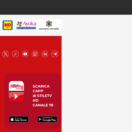
SCARICA
L’APP
di STILETV
HD
CANALE 78