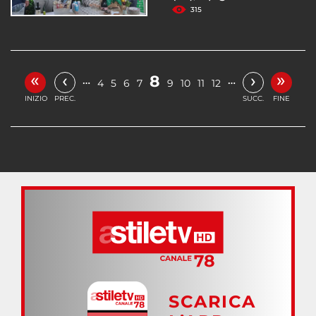
315
«
»
‹
›
8
…
…
4
5
6
7
9
10
11
12
INIZIO
PREC.
SUCC.
FINE
SCARICA