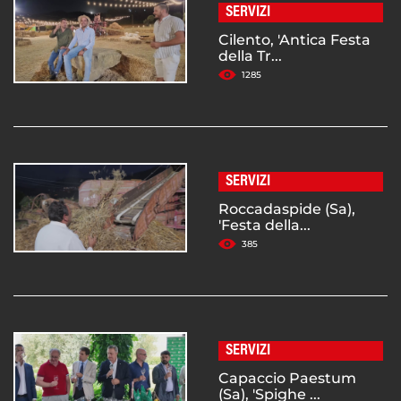
SERVIZI
Cilento, 'Antica Festa
della Tr...
1285
SERVIZI
Roccadaspide (Sa),
'Festa della...
385
SERVIZI
Capaccio Paestum
(Sa), 'Spighe ...