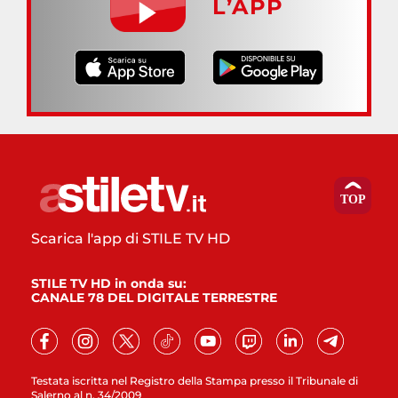
L’APP
Scarica l'app di STILE TV HD
STILE TV HD in onda su:
CANALE 78 DEL DIGITALE TERRESTRE
Testata iscritta nel Registro della Stampa presso il Tribunale di
Salerno al n. 34/2009