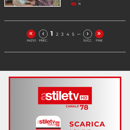
11
«
»
‹
›
1
…
2
3
4
5
INIZIO
PREC.
SUCC.
FINE
SCARICA