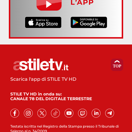
L’APP
Scarica l'app di STILE TV HD
STILE TV HD in onda su:
CANALE 78 DEL DIGITALE TERRESTRE
Testata iscritta nel Registro della Stampa presso il Tribunale di
Salerno al n. 34/2009