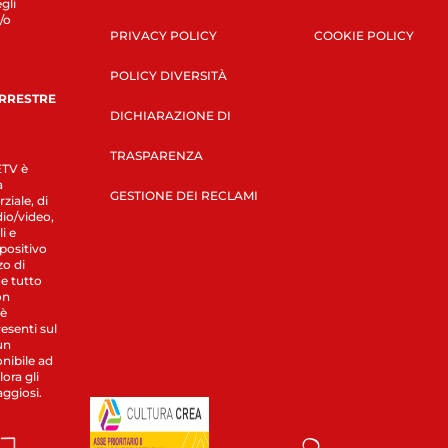
gli
/o
PRIVACY POLICY
COOKIE POLICY
POLICY DIVERSITÀ
ERRESTRE
DICHIARAZIONE DI
TRASPARENZA
LETV è
a
GESTIONE DEI RECLAMI
ziale, di
dio/video,
i e
spositivo
zo di
 e tutto
on
 è
esenti sul
un
nibile ad
ora gli
aggiosi.