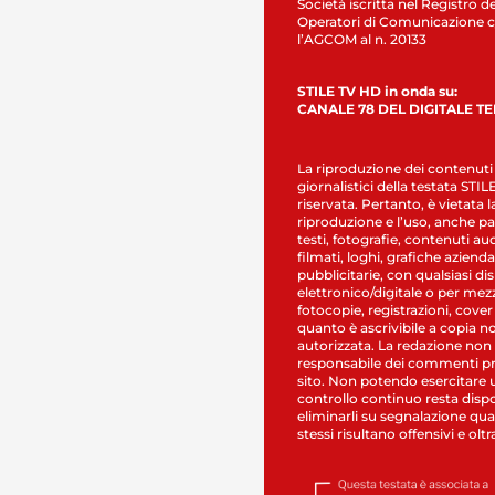
Società iscritta nel Registro de
Operatori di Comunicazione c
l’AGCOM al n. 20133
STILE TV HD in onda su:
CANALE 78 DEL DIGITALE T
La riproduzione dei contenuti
giornalistici della testata STI
riservata. Pertanto, è vietata l
riproduzione e l’uso, anche par
testi, fotografie, contenuti au
filmati, loghi, grafiche aziendal
pubblicitarie, con qualsiasi di
elettronico/digitale o per mez
fotocopie, registrazioni, cover
quanto è ascrivibile a copia n
autorizzata. La redazione non
responsabile dei commenti pr
sito. Non potendo esercitare 
controllo continuo resta dispo
eliminarli su segnalazione qual
stessi risultano offensivi e oltr