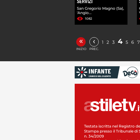
SERVIZI
San Gregorio Magno (Sa),
'Angio...
1082
«
‹
4
1
2
3
5
6
7
INIZIO
PREC.
Testata iscritta nel Registro de
Stampa presso il Tribunale di 
n. 34/2009