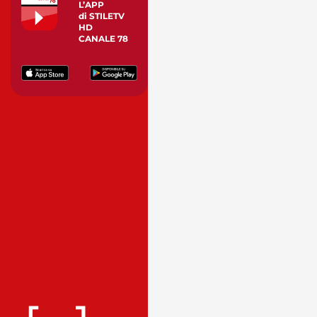
L’APP
di STILETV
HD
CANALE 78