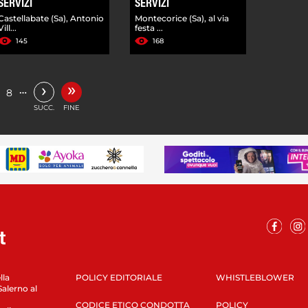
SERVIZI
SERVIZI
Castellabate (Sa), Antonio
Montecorice (Sa), al via
Vill...
festa ...
145
168
»
›
…
8
SUCC.
FINE
lla
POLICY EDITORIALE
WHISTLEBLOWER
Salerno al
CODICE ETICO CONDOTTA
POLICY