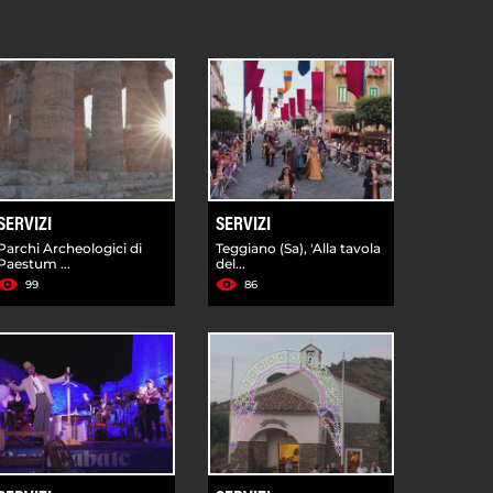
SERVIZI
SERVIZI
Parchi Archeologici di
Teggiano (Sa), 'Alla tavola
Paestum ...
del...
99
86